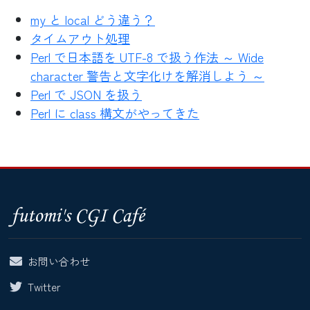
my と local どう違う？
タイムアウト処理
Perl で日本語を UTF-8 で扱う作法 ～ Wide
character 警告と文字化けを解消しよう ～
Perl で JSON を扱う
Perl に class 構文がやってきた
お問い合わせ
Twitter